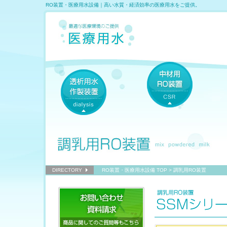
RO装置・医療用水設備｜高い水質・経済効率の医療用水をご提供。
本
文
へ
の
リ
ン
ク
メ
ニ
ュ
ー
へ
の
リ
ン
DIRECTORY
RO装置・医療用水設備 TOP
> 調乳用RO装置
ク